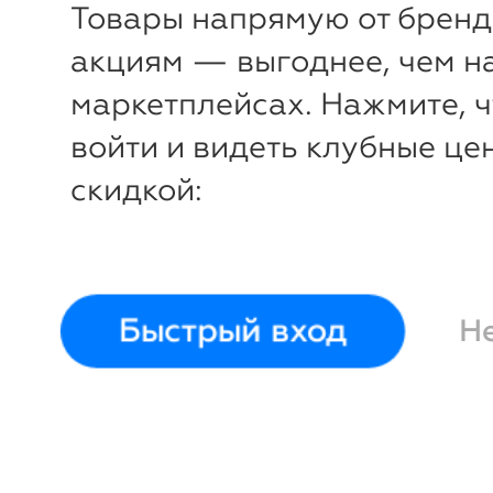
Товары напрямую от бренд
акциям — выгоднее, чем н
маркетплейсах. Нажмите, 
войти и видеть клубные це
скидкой:
-48%
₽
₽
Трусы-слипы
Dentelle
Трусы-с
Быстрый вход
Н
44
46
48
44
46
48