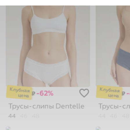
-62%
₽
₽
Трусы-слипы
Dentelle
Трусы-с
44
46
48
44
46
48