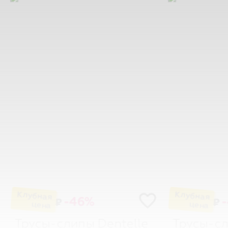
-46%
₽
₽
Трусы-слипы
Dentelle
Трусы-с
44
46
48
44
46
48