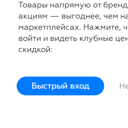
Товары напрямую от бренд
акциям — выгоднее, чем н
маркетплейсах. Нажмите, 
войти и видеть клубные це
скидкой:
Быстрый вход
Н
-
33
%
Водолазка
Crockid