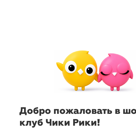
arrow_back_ios
menu
sear
Добро пожаловать в ш
клуб Чики Рики!