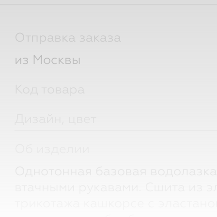
Отправка заказа
из Москвы
Код товара
Дизайн, цвет
Об изделии
Однотонная базовая водолазка
втачными рукавами. Сшита из э
трикотажа кашкорсе с эластано