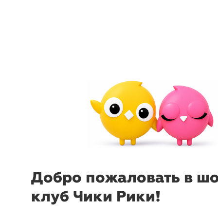
arrow_back_ios
menu
sear
Добро пожаловать в ш
клуб Чики Рики!