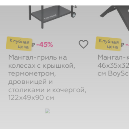
-45%
-
₽
₽
Мангал-гриль на
Мангал-
колесах с крышкой,
46х35х32
термометром,
см
BoySc
дровницей и
столиками и кочергой,
122х49х90 см