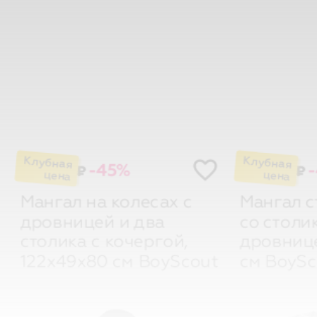
-45%
₽
₽
Мангал на колесах с
Мангал 
дровницей и два
со столи
столика с кочергой,
дровнице
122х49х80 см
BoyScout
см
BoySc