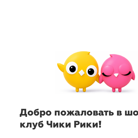
menu
sear
-38%
₽
₽
Мангал сборный,
Мангал с
высокий, 50х30х85 см
34х36х18
BoyScout
Добро пожаловать в ш
клуб Чики Рики!