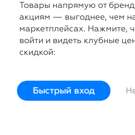
Товары напрямую от бренд
акциям — выгоднее, чем н
маркетплейсах. Нажмите, 
войти и видеть клубные це
-42%
₽
₽
скидкой:
Мангал складной,
Мангал, 
57х28х35 см
BoyScout
BoyScou
Быстрый вход
Н