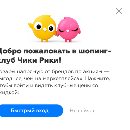
close
search
local_shipping
favorite_border
shopping_cart
-
12
%
Тарелка глубокая Botanica Ø 23
см
Bitossi Home
Добро пожаловать в шопинг-
клуб Чики Рики!
login
овары напрямую от брендов по акциям —
Войти и смотреть цены
ыгоднее, чем на маркетплейсах. Нажмите,
Вы всегда сможете видеть специальные цены для
тобы войти и видеть клубные цены со
участников клуба
кидкой:
Быстрый вход
Не сейчас