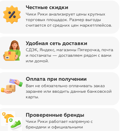
Отправка заказа
Честные скидки
navigate_next
Бесплатно
из Москвы
Чики Рики анализирует цены крупных
торговых площадок. Размер выгоды
Код товара
11-02813675
считается от средних цен маркетплейсов
.
Об изделии
Глубокая тарелка Rosa из коллекции Botanica.
Удобная сеть доставки
Фарфоровая тарелка с деколью и золотой
СДЭК, Яндекс, магазины Пятерочка
, почта
каймой. Подходит для посудомоечной машины до
и постаматы — доставляем рядом с вами
250 циклов, не подходит для микроволновой
ar
или домой.
печи. Розовый фарфор. Диаметр 23 см. Дизайн:
Monika Forsberg.
Видение, рассказанное через образы Моники
Оплата при получении
Форсберг, — история о сервировке,
Вам не обязательно оплачивать заказ
раскрывающая по-новому древнюю
заранее или вводить данные банковской
флористическую традицию, связанную с
карты.
фарфором. Молодая иллюстраторка из
Лапландии, живущая в Лондоне, ежедневно
черпает вдохновение в парке Hampstead Heath. В
Проверенные бренды
её работах часто стирается грань между сном и
Чики Рики работает напрямую с
реальностью. Цветы и растения становятся для
брендами и официальными
неё бесконечным источником удивления и