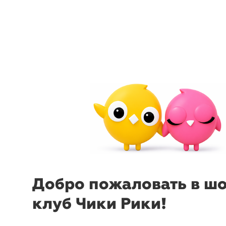
arrow_back_ios
menu
sear
Добро пожаловать в ш
клуб Чики Рики!