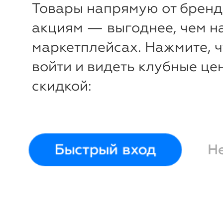
Товары напрямую от бренд
акциям — выгоднее, чем н
маркетплейсах. Нажмите, 
войти и видеть клубные це
скидкой:
-
25
%
Масло разглаживающее д
массажа лица, 35 мл
Beaut
Assistant
Быстрый вход
Н
Войти и смотреть це
Вы всегда сможете видеть специ