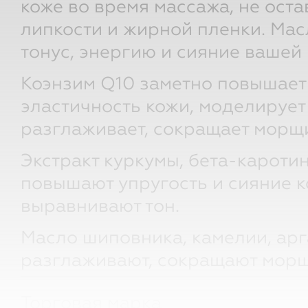
коже во время массажа, не оста
липкости и жирной пленки. Мас
тонус, энергию и сияние вашей 
Коэнзим Q10 заметно повышает 
эластичность кожи, моделирует
разглаживает, сокращает морщ
Экстракт куркумы, бета-кароти
повышают упругость и сияние к
выравнивают тон.
Масло шиповника, камелии, ар
разглаживают, сокращают мор
Торговая марка