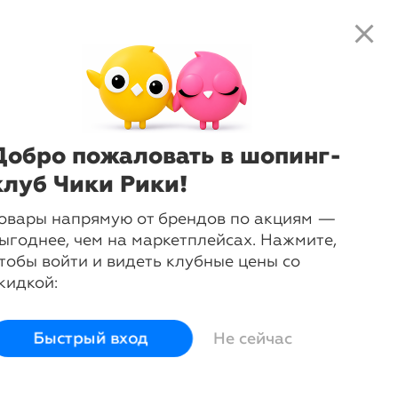
close
search
local_shipping
favorite_border
shopping_cart
-
27
%
Жилет
Anerkjendt
Добро пожаловать в шопинг-
Сначала выберите размер:
46
50
54
клуб Чики Рики!
овары напрямую от брендов по акциям —
Размер
46
50
54
ыгоднее, чем на маркетплейсах. Нажмите,
Размер РФ
46
50
54
тобы войти и видеть клубные цены со
Рост
178-182
178-182
178-182
кидкой:
Грудь
94
102
110
Талия
84
92
100
Бедра
96
104
112
Быстрый вход
Не сейчас
login
Войти и смотреть цены