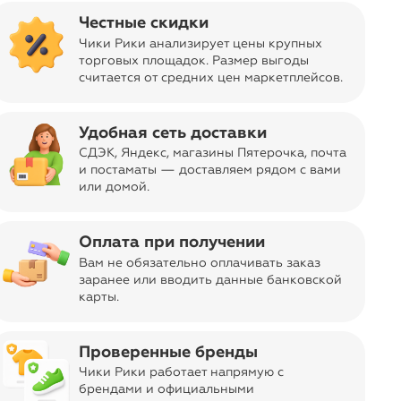
Честные скидки
Вы всегда сможете видеть специальные цены для
участников клуба
Чики Рики анализирует цены крупных
торговых площадок. Размер выгоды
считается от средних цен маркетплейсов
.
Удобная сеть доставки
ar
СДЭК, Яндекс, магазины Пятерочка
, почта
и постаматы — доставляем рядом с вами
или домой.
Отправка заказа
navigate_next
Бесплатно
из Москвы
Оплата при получении
Код товара
11-02506402
Вам не обязательно оплачивать заказ
заранее или вводить данные банковской
Дизайн, цвет
Серый
карты.
Торговая марка
navigate_next
7 оценок
Anerkjendt, Италия
Проверенные бренды
Чики Рики работает напрямую с
Страна производства
Китай
брендами и официальными