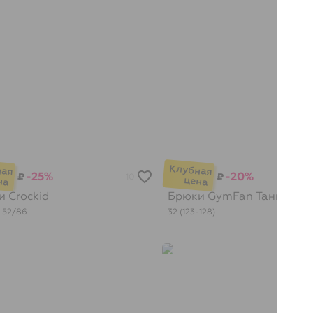
-25%
-20%
₽
₽
10
ки
Crockid
Брюки GymFan
Танцующ
52/86
32 (123-128)