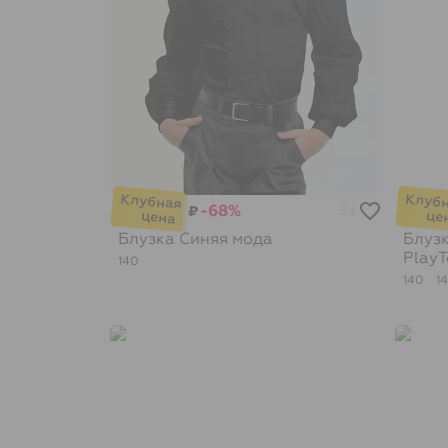
-68%
₽
24
Блузка
Синяя мода
Блузк
Play
140
140
1