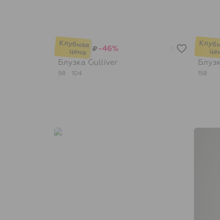
-46%
₽
13
Блузка
Gulliver
Блуз
98
104
158