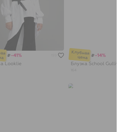
-41%
-14%
₽
₽
199
ка
Looklie
Блузка School
Gulliver
164