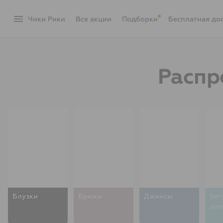
menu
Чики Рики
акции
Подборки
Бесплатная до
Распр
Блузки
Брюки
Джинсы
Вет
дем