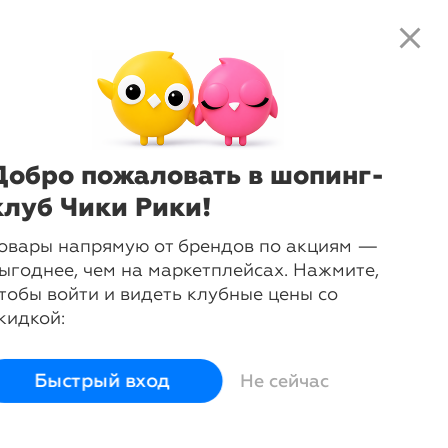
close
local_shipping
favorite_border
shopping_cart
close
Нажмите
, чтобы получить
доступ к клубным предложениям и
евочек
ценам
Добро пожаловать в шопинг-
клуб Чики Рики!
овары напрямую от брендов по акциям —
ыгоднее, чем на маркетплейсах. Нажмите,
тобы войти и видеть клубные цены со
кидкой:
arrow_forward
Быстрый вход
Не сейчас
Комбинезоны
Комплекты
Костюмы