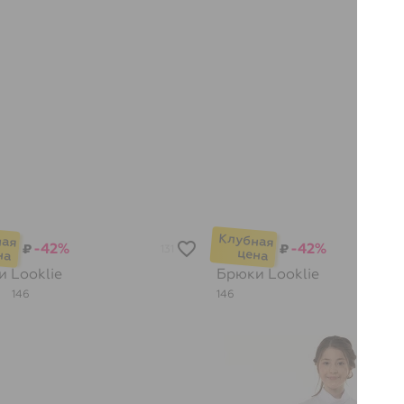
-42%
-42%
₽
₽
131
ки
Looklie
Брюки
Looklie
0
146
146