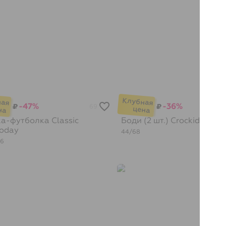
-47%
-36%
₽
₽
69
а-футболка Classic
Боди (2 шт.)
Crockid
Today
44/68
46