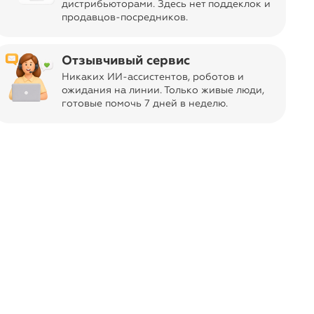
дистрибьюторами. Здесь нет поддеклок и
продавцов-посредников.
Отзывчивый сервис
последних экземпляров из
Никаких ИИ-ассистентов, роботов и
 склада Чики Рики в Москве. Эти
ожидания на линии. Только живые люди,
правке покпателям.
готовые помочь 7 дней в неделю.
ась. Нажмите кнопку «Отметить»,
 в следующий раз.