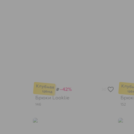
-42%
₽
50
Брюки
Looklie
Брю
146
152