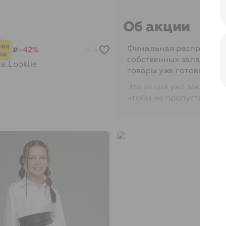
Об акции
Финальная распродажа 
-42%
₽
426
собственных запасов со
ка
Looklie
товары уже готовы к от
Эта акция уже закончил
чтобы не пропустить её