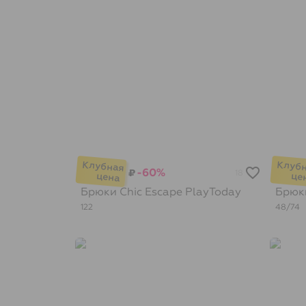
-60%
₽
18
Брюки Chic Escape
PlayToday
Брю
122
48/74