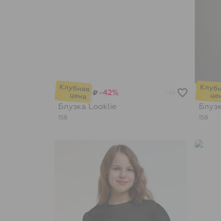
-42%
₽
248
Блузка
Looklie
Блуз
158
158