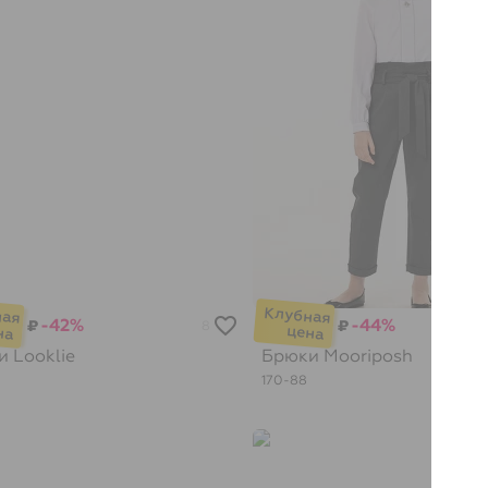
-42%
-44%
₽
₽
8
ки
Looklie
Брюки
Mooriposh
170-88