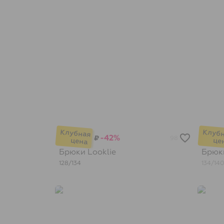
-42%
₽
98
Брюки
Looklie
Брю
128/134
134/14