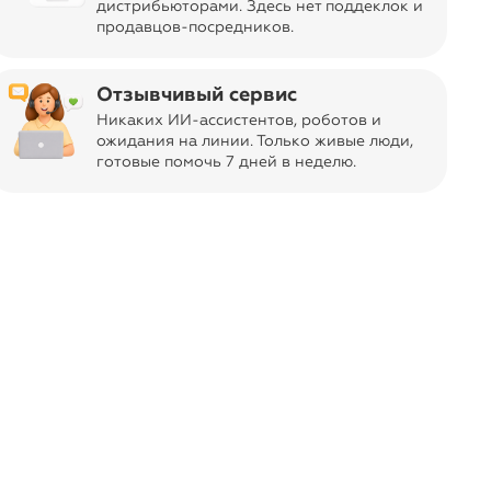
ar
дистрибьюторами. Здесь нет поддеклок и
Характеристики
продавцов-посредников.
Высота композиции: 40 см
Диаметр композиции: 35 см
Отзывчивый сервис
Материалы: декоративный фикус Лирата
Никаких ИИ-ассистентов, роботов и
ожидания на линии. Только живые люди,
Кашпо: деревянное
готовые помочь 7 дней в неделю.
Цветовая гамма: зелёная
Уход: не требуется
Подходит для
гостиной
кабинета
спальни
прихожей
офиса
консоли и комода
открытых стеллажей