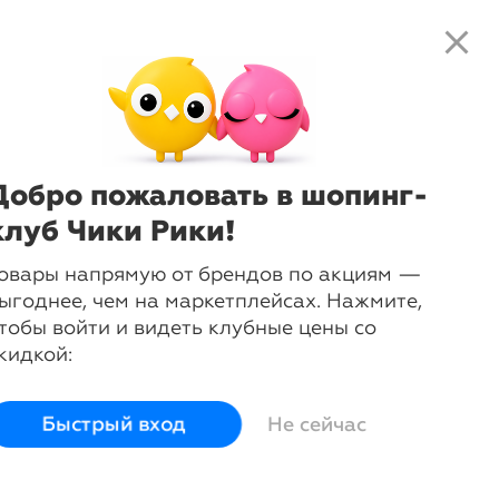
close
search
local_shipping
favorite_border
shopping_cart
-
43
%
Растение искусственное
композиция Лирата
Акценты
Добро пожаловать в шопинг-
клуб Чики Рики!
login
овары напрямую от брендов по акциям —
Войти и смотреть цены
ыгоднее, чем на маркетплейсах. Нажмите,
Вы всегда сможете видеть специальные цены для
тобы войти и видеть клубные цены со
участников клуба
кидкой:
Отправка заказа
navigate_next
Крупногабарит
из Москвы
Быстрый вход
Не сейчас
Код товара
11-02759332