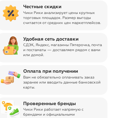
Об изделии
Честные скидки
Лирата- интерьерная композиция с одним из
Чики Рики анализирует цены крупных
самых узнаваемых декоративных растений
торговых площадок. Размер выгоды
современного дизайна.
считается от средних цен маркетплейсов
.
Крупные округлые листья с выразительной
фактурой и насыщенным зелёным оттенком
делают композицию заметным, но при этом
Удобная сеть доставки
спокойным акцентом в пространстве. Благодаря
СДЭК, Яндекс, магазины Пятерочка
, почта
компактному размеру она легко размещается на
и постаматы — доставляем рядом с вами
комоде, консоли, рабочем столе или открытых
или домой.
полках.
Натуральное деревянное кашпо подчёркивает
Оплата при получении
природную эстетику растения и отлично
сочетается со светлыми интерьерами, древесными
Вам не обязательно оплачивать заказ
текстурами и современными минималистичными
заранее или вводить данные банковской
пространствами.
карты.
Композиция помогает добавить интерьеру
ощущение свежести и уюта без необходимости
Проверенные бренды
ухода за живыми растениями. Сохраняет
Чики Рики работает напрямую с
привлекательный внешний вид в любое время
брендами и официальными
года.