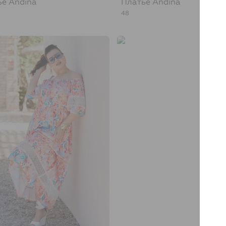
ье
Andina
Платье
Andina
48