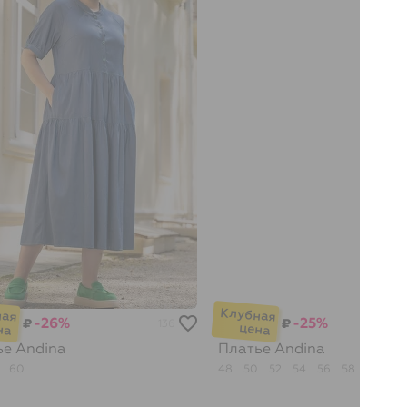
-26%
-25%
₽
₽
136
ье
Andina
Платье
Andina
8
60
48
50
52
54
56
58
60
6