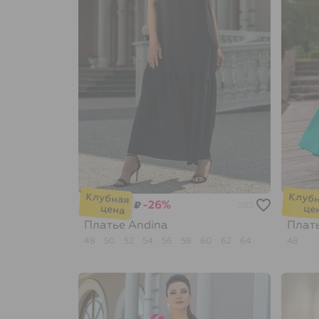
-26%
₽
282
Платье
Andina
Плат
48
50
52
54
56
58
60
62
64
48