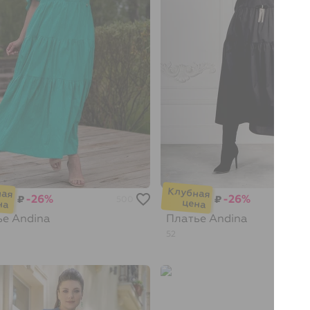
-26%
-26%
₽
₽
500
ье
Andina
Платье
Andina
52