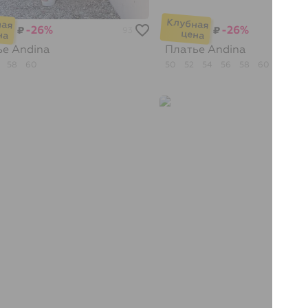
-26%
-26%
₽
₽
93
ье
Andina
Платье
Andina
4
58
60
50
52
54
56
58
60