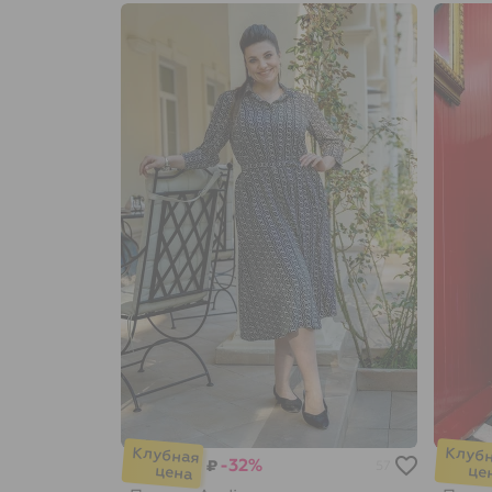
-32%
₽
57