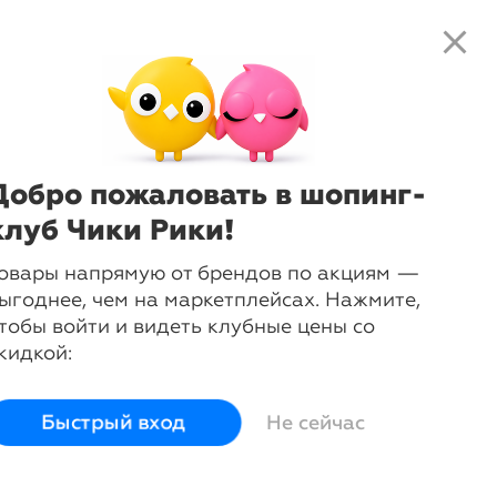
close
local_shipping
favorite_border
shopping_cart
close
Нажмите
, чтобы получить
доступ к клубным предложениям и
одежда
ценам
Добро пожаловать в шопинг-
клуб Чики Рики!
овары напрямую от брендов по акциям —
ыгоднее, чем на маркетплейсах. Нажмите,
тобы войти и видеть клубные цены со
кидкой:
Быстрый вход
Не сейчас
Пальто
Другие
демисезонные
товары