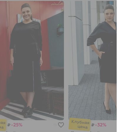
-25%
-32%
₽
₽
19