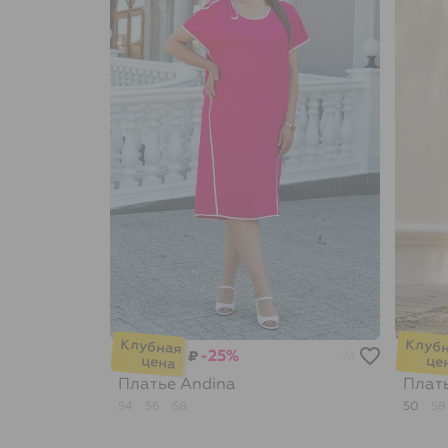
-25%
₽
74
Платье
Andina
Плат
54
56
58
50
5