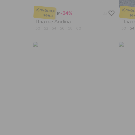
-34%
₽
22
Платье
Andina
Плат
50
52
54
56
58
60
50
5