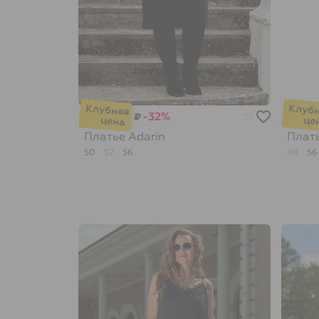
-32%
₽
33
Платье
Adarin
Плат
50
52
56
48
56