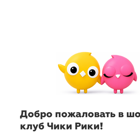
arrow_back_ios
menu
sear
Добро пожаловать в ш
клуб Чики Рики!