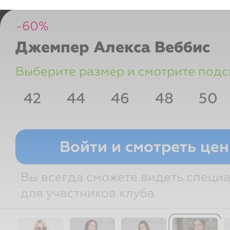
-
60
%
Джемпер Алекса
Веббис
Выберите размер и смотрите подс
42
44
46
48
50
Размер РФ
Грудь
Талия
Войти и смотреть це
Вы всегда сможете видеть специ
для участников клуба