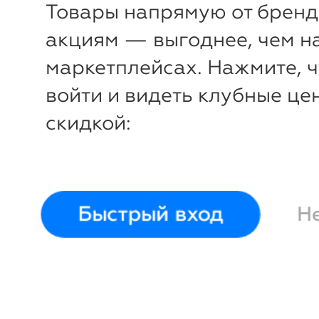
Товары напрямую от бренд
акциям — выгоднее, чем н
маркетплейсах. Нажмите, 
войти и видеть клубные це
скидкой:
-
59
%
Крем для лица и шеи
антивозрастной регенир
50 мл Line Killer
Rexaline
Быстрый вход
Н
Войти и смотреть це
Вы всегда сможете видеть специ