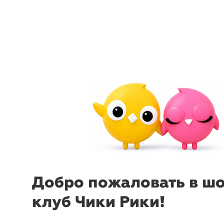
arrow_back_ios
menu
sear
Добро пожаловать в ш
клуб Чики Рики!