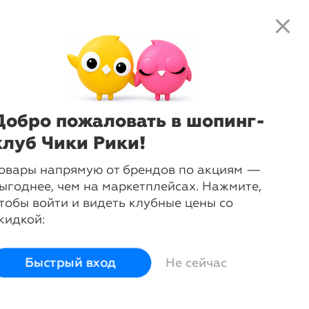
close
search
local_shipping
favorite_border
shopping_cart
-
21
%
Кружка эмалированная Retro
Малышка Мю 250 мл
Muurla
Добро пожаловать в шопинг-
клуб Чики Рики!
login
овары напрямую от брендов по акциям —
Войти и смотреть цены
ыгоднее, чем на маркетплейсах. Нажмите,
Вы всегда сможете видеть специальные цены для
тобы войти и видеть клубные цены со
участников клуба
кидкой:
Быстрый вход
Не сейчас