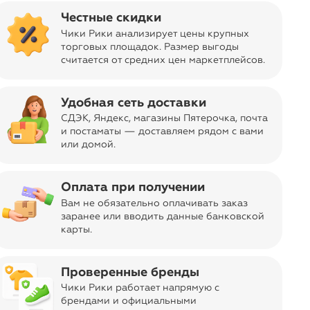
Честные скидки
Отправка заказа
Чики Рики анализирует цены крупных
navigate_next
Условия
из Москвы
торговых площадок. Размер выгоды
считается от средних цен маркетплейсов
.
Код товара
11-01013846
Дизайн, цвет
Желтый
Удобная сеть доставки
Об изделии
СДЭК, Яндекс, магазины Пятерочка
, почта
и постаматы — доставляем рядом с вами
Эмалированная кружка, прочная и простая в
или домой.
уходе. В ней сочетается дизайн и долговечность.
Она подходят не только для традиционной
сервировки стола, но также и для походов, для
Оплата при получении
дачи и путешествий.
Вам не обязательно оплачивать заказ
ar
Торговая марка
заранее или вводить данные банковской
карты.
navigate_next
378 оценок
Muurla, Финляндия
Состав
Сталь
Проверенные бренды
Размер, см
10х8,5х7
Чики Рики работает напрямую с
брендами и официальными