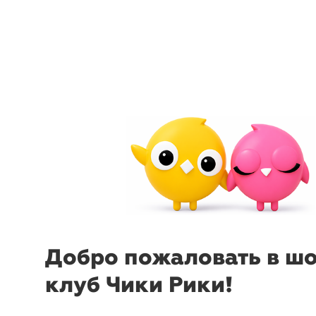
arrow_back_ios
menu
sear
Добро пожаловать в ш
клуб Чики Рики!