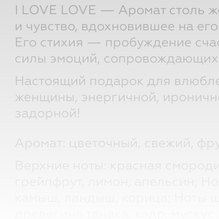
I LOVE LOVE — Аромат столь ж
и чувство, вдохновившее на его
Его стихия — пробуждение счас
силы эмоций, сопровождающих
Настоящий подарок для влюбл
женщины, энергичной, ироничн
задорной!
Аромат: цветочный, свежий, фр
Верхние ноты: красная смороди
грейпфрут, лимон, апельсин; Но
камыш, ландыш, корица; Ноты 
древесина танака, кедр, мускус 