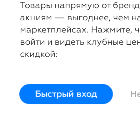
Товары напрямую от бренд
акциям — выгоднее, чем н
маркетплейсах. Нажмите, 
войти и видеть клубные це
скидкой:
-
23
%
Вода туалетная женская 50
Love Love
Moschino
Быстрый вход
Н
Войти и смотреть це
Вы всегда сможете видеть специ
для участников клуба