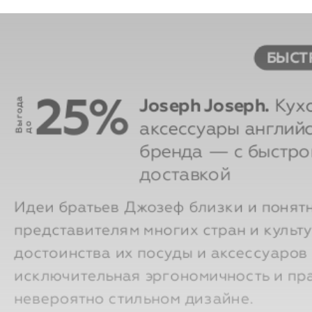
25%
Joseph Joseph.
Кух
В
ы
г
о
д
а
д
аксессуары англий
о
бренда — с быстро
доставкой
Идеи братьев Джозеф близки и понят
представителям многих стран и культу
достоинства их посуды и аксессуаров
исключительная эргономичность и пра
невероятно стильном дизайне.