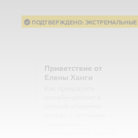
Приветствие от
Елены Ханги
Как превратить
онлайн-шопинг в
личный утренний
ритуал с честными
скидками и
персональной лентой