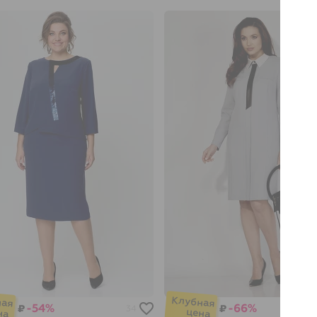
-54%
-66%
₽
₽
34