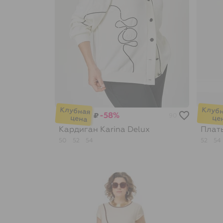
-58%
₽
90
Кардиган
Karina Delux
Плат
50
52
54
52
54