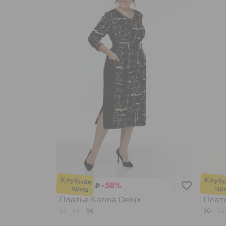
-58%
₽
57
Платье
Karina Delux
Плат
52
54
56
50
52