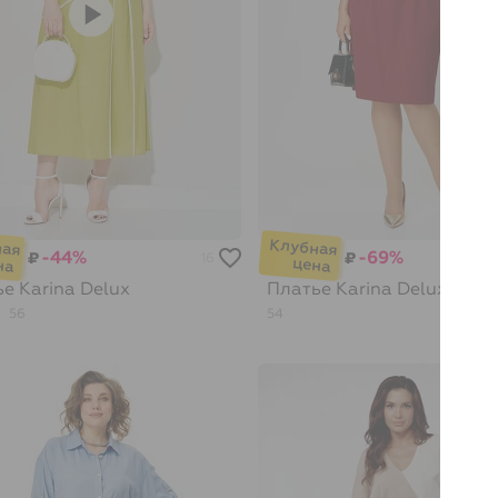
-44%
-69%
₽
₽
16
ье
Karina Delux
Платье
Karina Delux
56
54