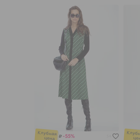
-55%
₽
54