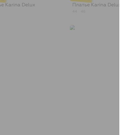
ье
Karina Delux
Платье
Karina Delux
44
46