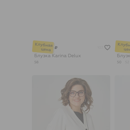
₽
107
Блузка
Karina Delux
Блуз
58
50
52