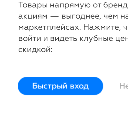
Товары напрямую от бренд
акциям — выгоднее, чем н
маркетплейсах. Нажмите, 
войти и видеть клубные це
скидкой:
-
44
%
Мельница для соли и перца
см электрическая (керами
механизм)
Fissman
Быстрый вход
Н
Войти и смотреть це
Вы всегда сможете видеть специ