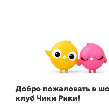
arrow_back_ios
menu
sear
Добро пожаловать в ш
клуб Чики Рики!