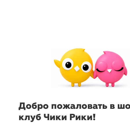
arrow_back_ios
menu
sear
Добро пожаловать в ш
клуб Чики Рики!