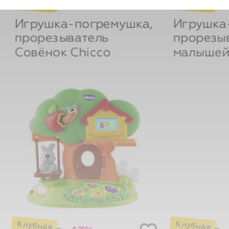
Игрушка-погремушка,
Игрушка
прорезыватель
прорезы
Совёнок
Chicco
малышей
-43%
₽
₽