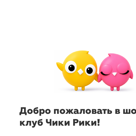
Игрушка-погремушка
Игрушка
menu
sear
Морские животные
Телефон
Chicco
Добро пожаловать в ш
клуб Чики Рики!
-53%
-
₽
₽