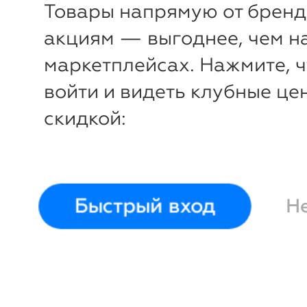
Товары напрямую от бренд
Игрушка-погремушка
Игрушка
мягкая, прорезыватель
ночник 
акциям — выгоднее, чем н
Жираф
Chicco
маркетплейсах. Нажмите, 
войти и видеть клубные це
скидкой:
Быстрый вход
Н
-50%
₽
₽