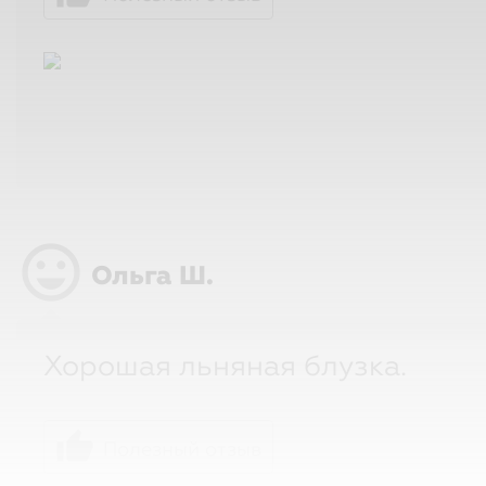
sentiment_very_satisfied
Ольга Ш.
Хорошая льняная блузка.