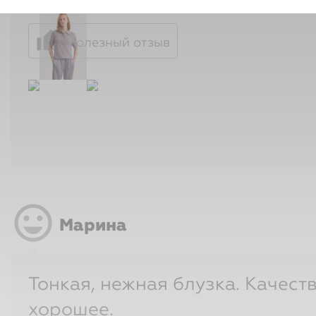
sentiment_very_satisfied
Марина
Тонкая, нежная блузка. Качество
хорошее.