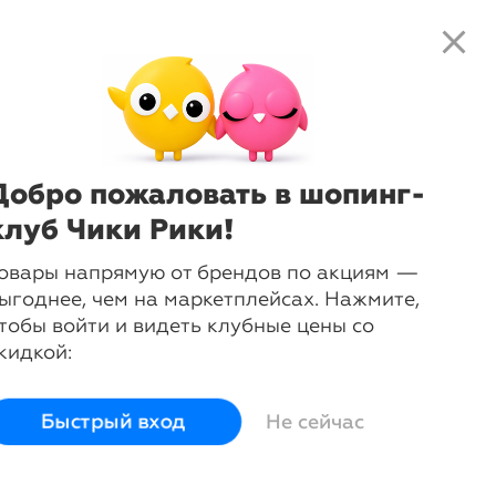
close
local_shipping
favorite_border
shopping_cart
close
Нажмите
, чтобы получить
доступ к клубным предложениям и
ценам
Добро пожаловать в шопинг-
клуб Чики Рики!
ne
овары напрямую от брендов по акциям —
ыгоднее, чем на маркетплейсах. Нажмите,
тобы войти и видеть клубные цены со
кидкой:
тогам полученных
ие, достойна ли
Быстрый вход
Не сейчас