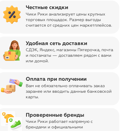
Честные скидки
Чики Рики анализирует цены крупных
торговых площадок. Размер выгоды
считается от средних цен маркетплейсов
.
Удобная сеть доставки
format_quote
СДЭК, Яндекс, магазины Пятерочка
, почта
и постаматы — доставляем рядом с вами
или домой.
Оплата при получении
Вам не обязательно оплачивать заказ
заранее или вводить данные банковской
карты.
Проверенные бренды
format_quote
Чики Рики работает напрямую с
ожей лица.
брендами и официальными