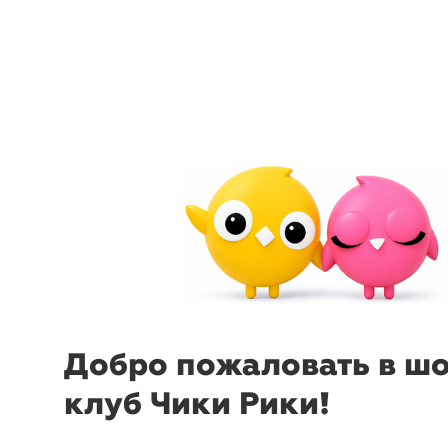
menu
sear
-43%
₽
₽
Добро пожаловать в ш
Пиала Nordby 12 см
Ib
Пиала No
Laursen
Laursen
клуб Чики Рики!