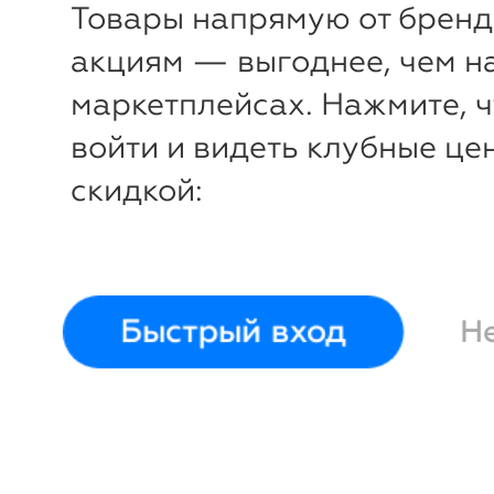
Товары напрямую от бренд
акциям — выгоднее, чем н
маркетплейсах. Нажмите, 
войти и видеть клубные це
скидкой:
-43%
-
₽
₽
Быстрый вход
Н
Пиала Nordby 12 см
Ib
Стакан N
Laursen
Ib Laurse