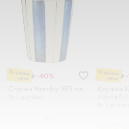
-40%
-
₽
₽
Стакан Nordby 160 мл
Кружка K
Ib Laursen
colourful
Ib Laurse