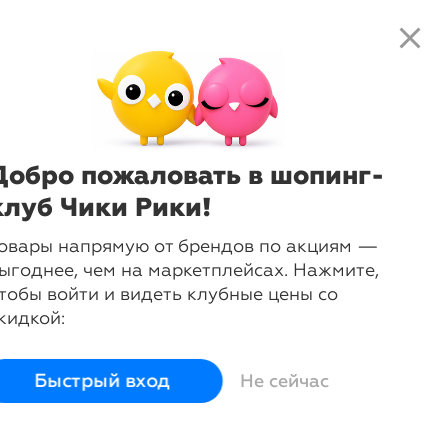
close
search
local_shipping
favorite_border
shopping_cart
-
33
%
Фигурка Овечка 21х13х19 см
Glasar
Добро пожаловать в шопинг-
клуб Чики Рики!
login
овары напрямую от брендов по акциям —
Войти и смотреть цены
ыгоднее, чем на маркетплейсах. Нажмите,
Вы всегда сможете видеть специальные цены для
тобы войти и видеть клубные цены со
участников клуба
кидкой:
Быстрый вход
Не сейчас