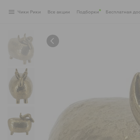
menu
Чики Рики
акции
Подборки
Бесплатная до
arrow_back_ios