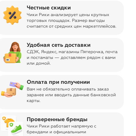
Честные скидки
Отправка заказа
Чики Рики анализирует цены крупных
navigate_next
Бесплатно
из Москвы
торговых площадок. Размер выгоды
считается от средних цен маркетплейсов
.
Код товара
11-02785380
Дизайн, цвет
Золотистый
ar
Удобная сеть доставки
Об изделии
СДЭК, Яндекс, магазины Пятерочка
, почта
и постаматы — доставляем рядом с вами
Декоративная фигурка в виде золотистой овечки
или домой.
сочетает в себе природное очарование и
винтажный дизайн. Овечка символизирует
невинность и чистоту, целеустремленность и
Оплата при получении
трудолюбие, воспитание и заботу, привлечет в
ваш дом любовь и семейное благополучие.
Вам не обязательно оплачивать заказ
Изделие идеально подойдет для любой
заранее или вводить данные банковской
карты.
поверхности стола, каминной или книжной полки,
добавляя оригинальности в любое пространство
вашего дома.
Проверенные бренды
Торговая марка
Чики Рики работает напрямую с
navigate_next
брендами и официальными
906 оценок
Glasar, Россия