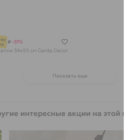
-51%
₽
1
Капли 34х55 см
Garda Decor
Показать еще
угие интересные акции на этой нед