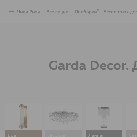
menu
Чики Рики
акции
Подборки
Бесплатная до
Garda Decor.
Бра
Люстры
Лампы
Све