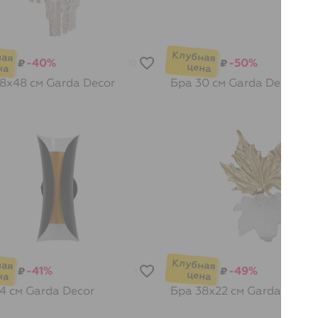
-40%
-50%
₽
₽
10
28х48 см
Garda Decor
Бра 30 см
Garda Decor
-41%
-49%
₽
₽
1
4 см
Garda Decor
Бра 38х22 см
Garda Decor