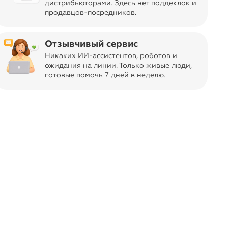
дистрибьюторами. Здесь нет поддеклок и
продавцов-посредников.
 Decor с 2004 года выступает в
Отзывчивый сервис
роизводителя мебели, предметов
Никаких ИИ-ассистентов, роботов и
в стилистике современного ар-деко.
ожидания на линии. Только живые люди,
готовые помочь 7 дней в неделю.
действует до 15:59 воскресенья,
 августа из Москвы.
Garda Decor
arda Decor