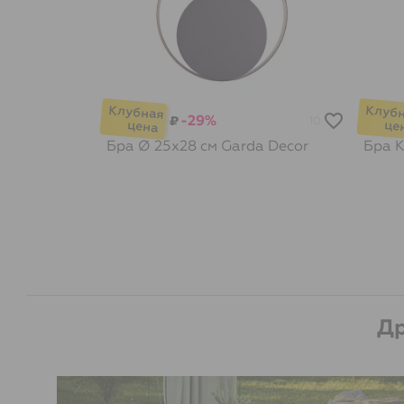
-29%
₽
10
Бра Ø 25х28 см
Garda Decor
Бра 
Др