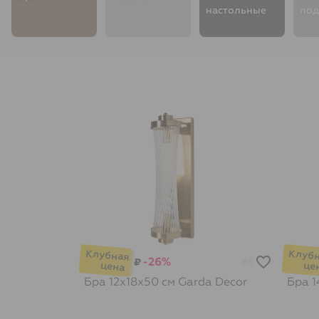
настольные
под
-26%
₽
86
Бра 12х18х50 см
Garda Decor
Бра 1