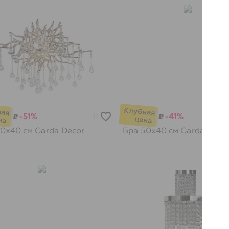
-51%
-41%
₽
₽
17
50х40 см
Garda Decor
Бра 50х40 см
Garda Deco