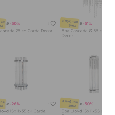
-50%
-51%
₽
₽
3
ascada 25 см
Garda Decor
Бра Cascada Ø 55 см
Gar
Decor
-26%
-50%
₽
₽
3
loyd 15х11х35 см
Garda
Бра Lloyd 15х11х55 см
Gar