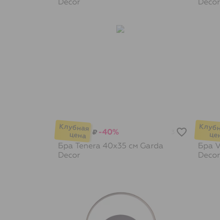
Decor
Decor
-40%
₽
3
Бра Tenera 40х35 см
Garda
Бра V
Decor
Decor