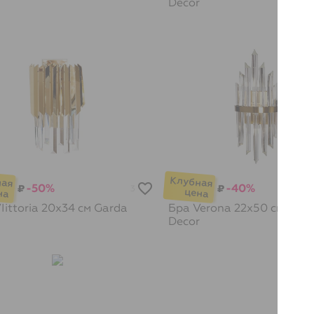
Decor
-50%
-40%
₽
₽
3
Iittoria 20х34 см
Garda
Бра Verona 22х50 см
Gard
Decor