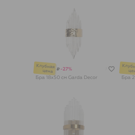
-27%
₽
7
Бра 18х50 см
Garda Decor
Бра 