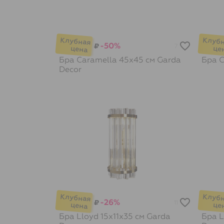
-50%
₽
7
Бра Caramella 45х45 см
Garda
Бра C
Decor
-26%
₽
11
Бра Lloyd 15х11х35 см
Garda
Бра L