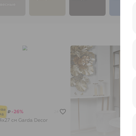
весные
-26%
₽
24
4х27 см
Garda Decor