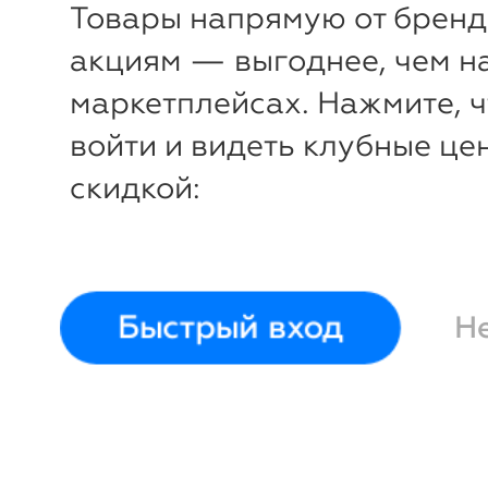
Товары напрямую от бренд
акциям — выгоднее, чем н
маркетплейсах. Нажмите, 
войти и видеть клубные це
скидкой:
-49%
-
₽
₽
Бра 38х22 см
Garda
Бра 44,5
Decor
Decor
Быстрый вход
Н