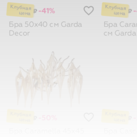
-41%
₽
₽
Бра 50х40 см
Garda
Бра Cara
Decor
см
Garda
-50%
₽
₽
Бра Caramella 45х45
Бра Casc
см
Garda Decor
Garda De